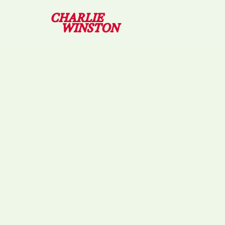
LOVE ISN’T EASY