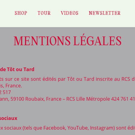
SHOP
TOUR
VIDEOS
NEWSLETTER
MENTIONS LÉGALES
 de Tôt ou Tard
sur ce site sont édités par Tôt ou Tard inscrite au RCS 
is, France.
2 517
mann, 59100 Roubaix, France – RCS Lille Métropole 424 761 4
 sociaux
x sociaux (tels que Facebook, YouTube, Instagram) sont édi