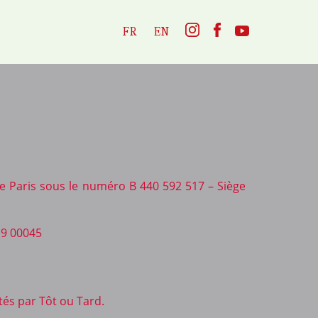
FR
EN
de Paris sous le numéro B 440 592 517 – Siège
19 00045
tés par Tôt ou Tard.