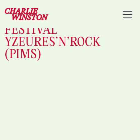
01/08/2025 – YZEURES-
MEN
SUR-CREUSE –
FESTIVAL
YZEURES’N’ROCK
(PIMS)